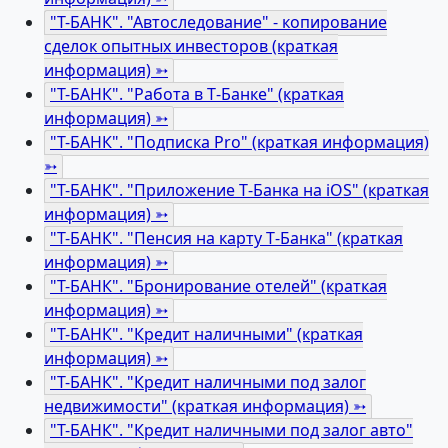
"Т-БАНК". "Автоследование" - копирование
сделок опытных инвесторов (краткая
информация) ➳
"Т-БАНК". "Работа в Т‑Банке" (краткая
информация) ➳
"Т-БАНК". "Подписка Pro" (краткая информация)
➳
"Т-БАНК". "Приложение Т‑Банка на iOS" (краткая
информация) ➳
"Т-БАНК". "Пенсия на карту Т‑Банка" (краткая
информация) ➳
"Т-БАНК". "Бронирование отелей" (краткая
информация) ➳
"Т-БАНК". "Кредит наличными" (краткая
информация) ➳
"Т-БАНК". "Кредит наличными под залог
недвижимости" (краткая информация) ➳
"Т-БАНК". "Кредит наличными под залог авто"