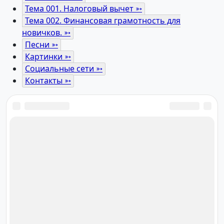
Тема 001. Налоговый вычет ➳
Тема 002. Финансовая грамотность для
новичков. ➳
Песни ➳
Картинки ➳
Социальные сети ➳
Контакты ➳