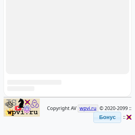
Карта сайта ➳
Истории ➳
Банки ➳
Ключ счёта ➳
Казна счёт ➳
База Знаний ➳
Тема 001. Налоговый вычет ➳
Тема 002. Финансовая грамотность для
новичков. ➳
Песни ➳
Картинки ➳
Социальные сети ➳
Контакты ➳
Copyright AV
wpvi.ru
© 2020-2099 ::
::
Бонус