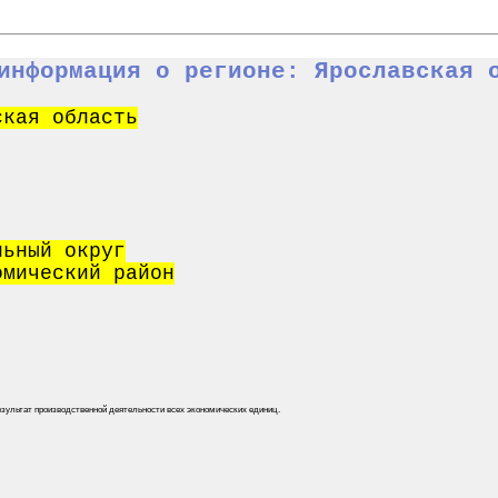
информация о регионе: Ярославская 
ская область
льный округ
омический район
зультат производственной деятельности всех экономических единиц.