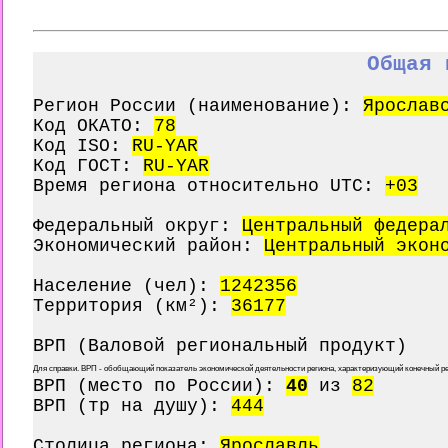
Общая 
Регион России (наименование):
Ярослав
Код ОКАТО:
78
Код ISO:
RU-YAR
Код ГОСТ:
RU-YAR
Время региона относительно UTC:
+03
Федеральный округ:
Центральный федера
Экономический район:
Центральный экон
Население (чел):
1242356
Территория (км²):
36177
ВРП (Валовой региональный продукт)
Для справки. ВРП - обобщающий показатель экономической деятельности региона, характеризующий конечный ре
ВРП (место по России):
40
из
82
ВРП (тр на душу):
444
Столица региона:
Ярославль