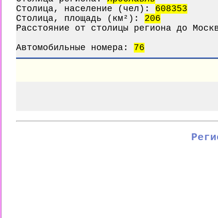
Столица, население (чел):
608353
Столица, площадь (км²):
206
Расстояние от столицы региона до Мос
Автомобильные номера:
76
Реги