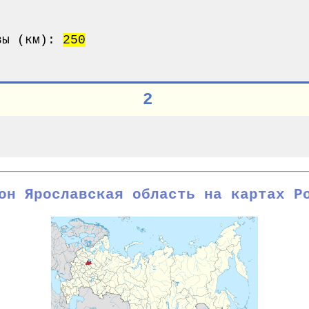
квы (км):
250
2
он Ярославская область на картах Р