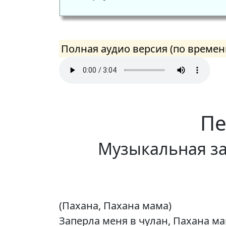
Полная аудио версия (
по времен
Пе
Музыкальная за
(Пахана, Пахана мама)
Заперла меня в чулан, Пахана ма