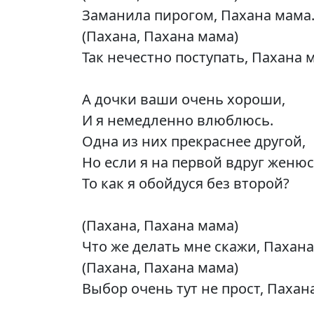
Заманила пирогом, Пахана мама
(Пахана, Пахана мама)
Так нечестно поступать, Пахана 
А дочки ваши очень хороши,
И я немедленно влюблюсь.
Одна из них прекраснее другой,
Но если я на первой вдруг женюс
То как я обойдуся без второй?
(Пахана, Пахана мама)
Что же делать мне скажи, Пахана
(Пахана, Пахана мама)
Выбор очень тут не прост, Пахан