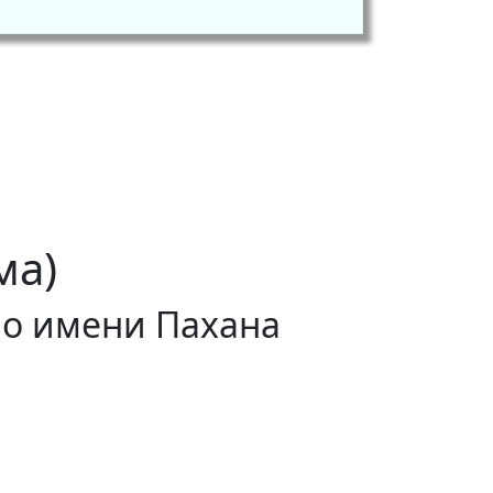
ма)
по имени Пахана