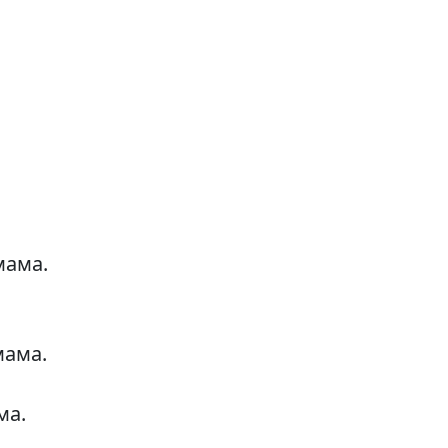
мама.
мама.
ма.