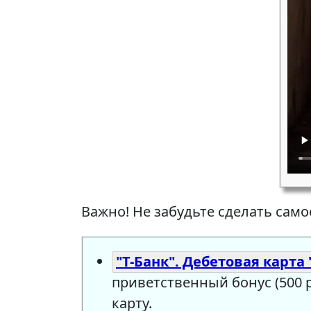
Важно! Не забудьте сделать само
"Т-Банк". Дебетовая карта 
приветственный бонус (500 
карту.