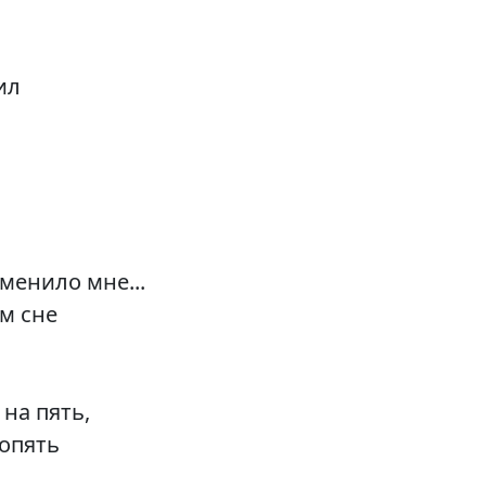
ил
зменило мне...
м сне
на пять,
 опять