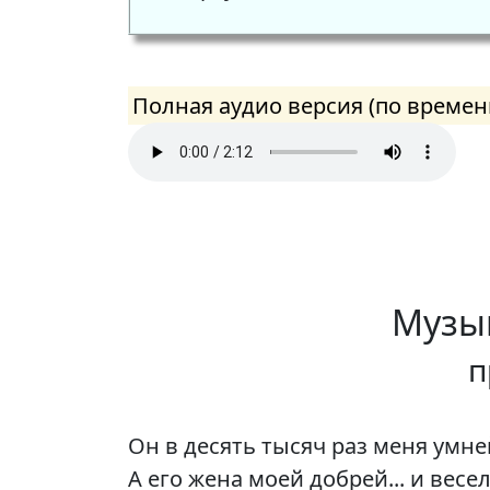
Полная аудио версия (
по времен
Музык
п
Он в десять тысяч раз меня умне
А его жена моей добрей... и весел