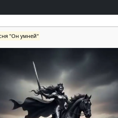
сня "Он умней"