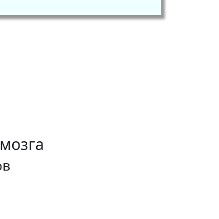
 мозга
ов