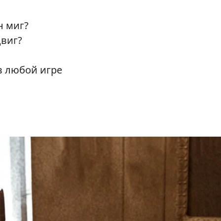
н миг?
двиг?
в любой игре